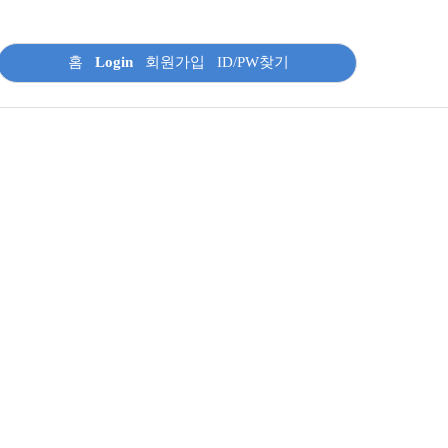
홈
Login
회원가입
ID/PW찾기